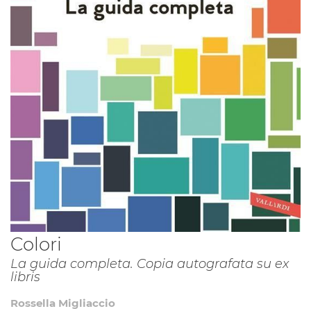
Vai
Colori
all'inizio
La guida completa. Copia autografata su ex
della
libris
galleria
di
Rossella Migliaccio
immagini